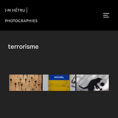
Aller
j-m hétru |
au
Permu
contenu
photographies
terrorisme