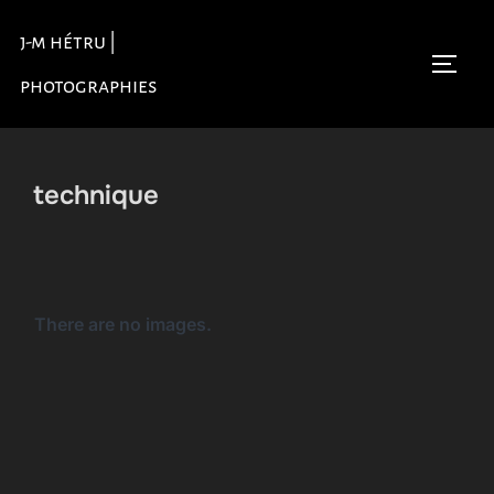
Aller
j-m hétru |
au
Permu
contenu
photographies
technique
There are no images.