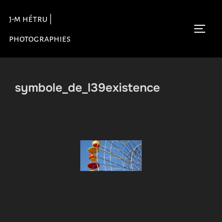
Aller
j-m hétru |
au
Permu
contenu
photographies
symbole_de_l39existence