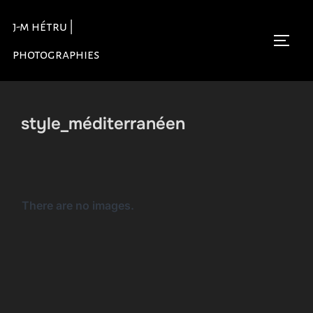
Aller
j-m hétru |
au
Permu
contenu
photographies
style_méditerranéen
There are no images.