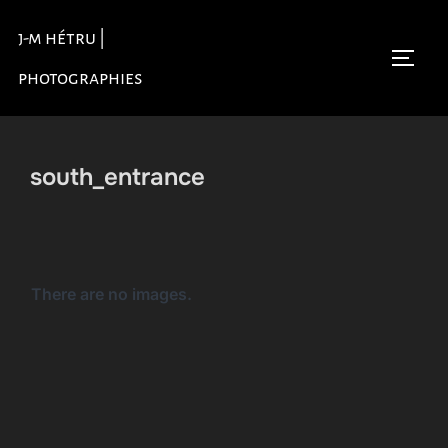
Aller
j-m hétru |
au
Permu
contenu
photographies
south_entrance
There are no images.