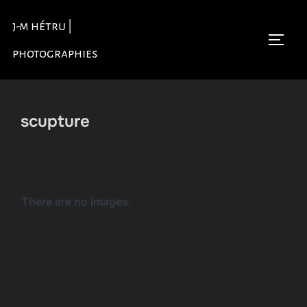
Aller
j-m hétru |
au
Permu
contenu
photographies
scupture
There are no images.