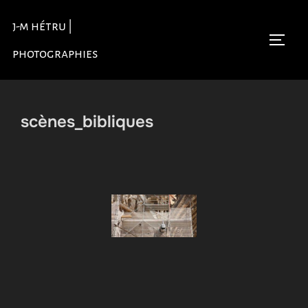
Aller
j-m hétru |
au
Permu
contenu
photographies
scènes_bibliques