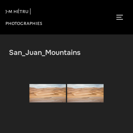
Aller
j-m hétru |
au
Permu
contenu
photographies
San_Juan_Mountains