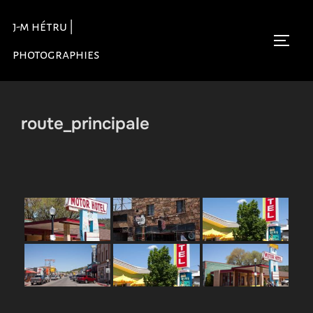
Aller
j-m hétru |
au
Permu
contenu
photographies
route_principale