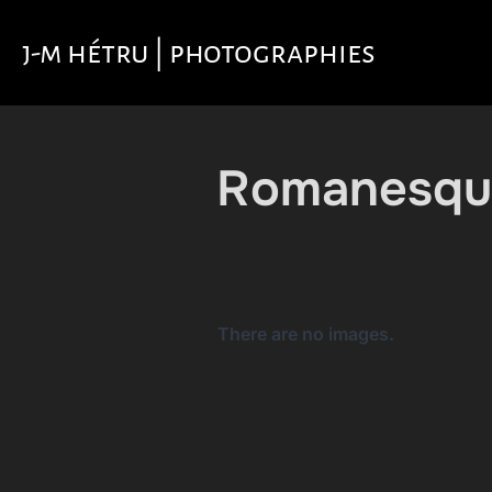
Aller
au
j-m hétru | photographies
contenu
Romanesque
There are no images.