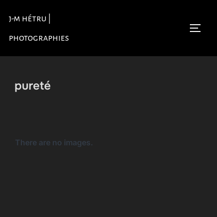
Aller
j-m hétru |
au
Permu
contenu
photographies
pureté
There are no images.