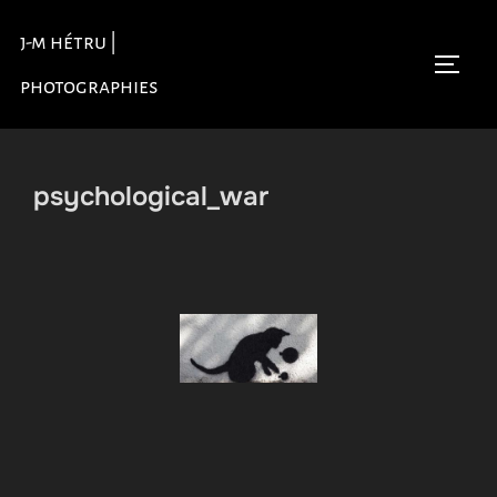
Aller
j-m hétru |
au
Permu
contenu
photographies
psychological_war