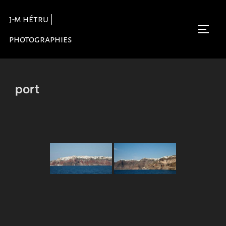
Aller
j-m hétru |
au
Permu
contenu
photographies
port