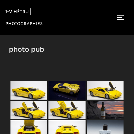
Aller
j-m hétru |
au
Permu
contenu
photographies
photo pub