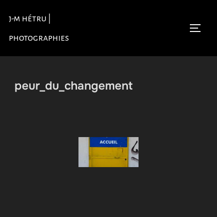
Aller
j-m hétru |
au
Permu
contenu
photographies
peur_du_changement