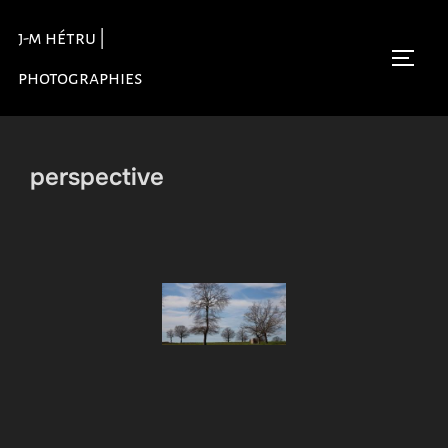
Aller
j-m hétru |
au
Permu
contenu
photographies
perspective