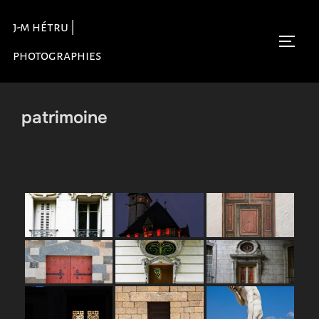
Aller
j-m hétru |
au
Permu
contenu
photographies
patrimoine