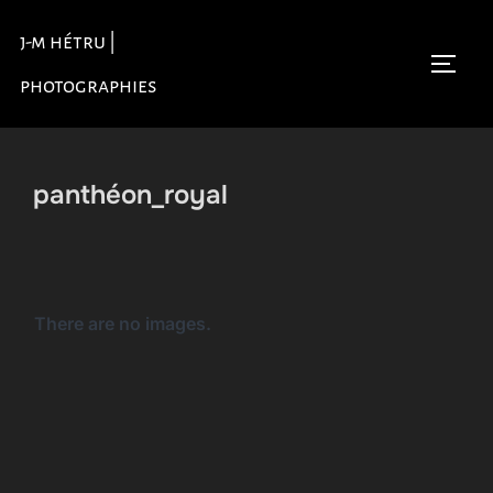
Aller
j-m hétru |
au
Permu
contenu
photographies
panthéon_royal
There are no images.