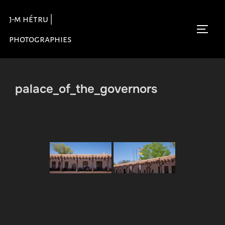
Aller
j-m hétru |
au
Permu
contenu
photographies
palace_of_the_governors