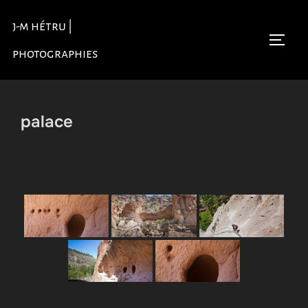
Aller
j-m hétru |
au
Permu
contenu
photographies
palace