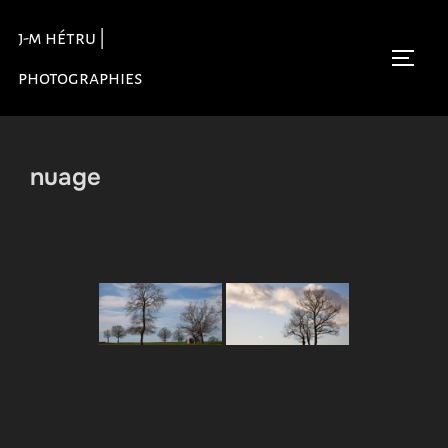
Aller
j-m hétru |
au
Permu
contenu
photographies
nuage