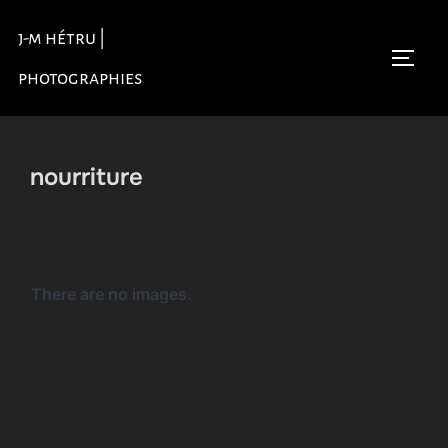
Aller
j-m hétru |
au
Permu
contenu
photographies
nourriture
There are no images.