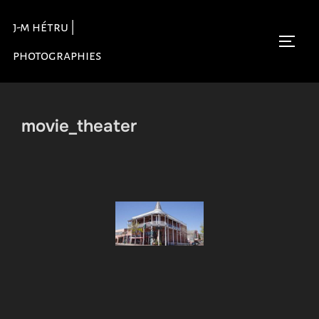
Aller
j-m hétru |
au
Permu
contenu
photographies
movie_theater