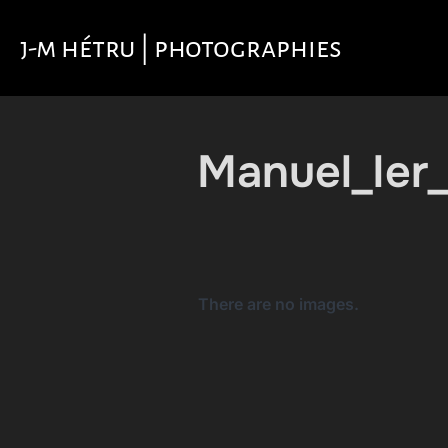
Aller
au
j-m hétru | photographies
contenu
Manuel_Ier
There are no images.