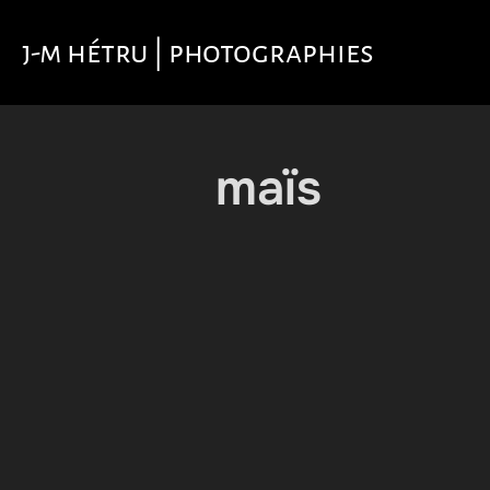
Aller
au
j-m hétru | photographies
contenu
maïs