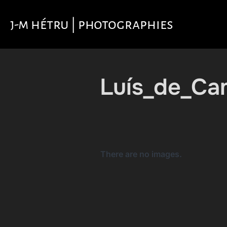
Aller
au
j-m hétru | photographies
contenu
Luís_de_Ca
There are no images.