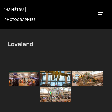
Aller
j-m hétru |
au
Permu
contenu
photographies
Loveland