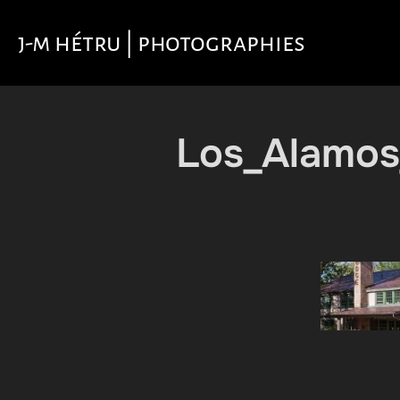
Aller
au
j-m hétru | photographies
contenu
Los_Alamos