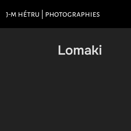
Aller
au
j-m hétru | photographies
contenu
Lomaki