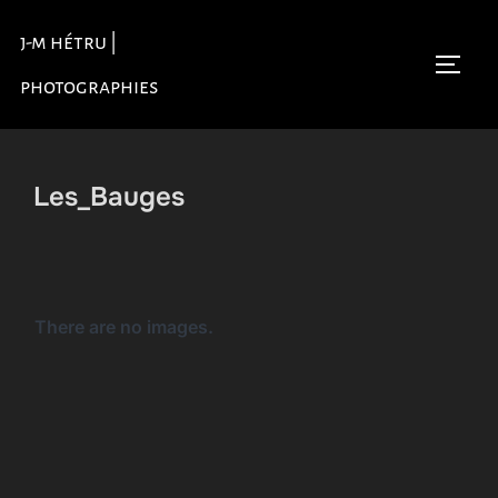
Aller
j-m hétru |
au
Permu
contenu
photographies
Les_Bauges
There are no images.