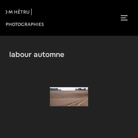
Aller
j-m hétru |
au
Permu
contenu
photographies
labour automne