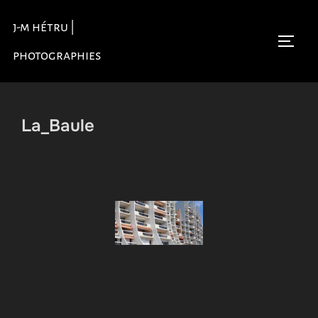
Aller
j-m hétru |
au
Permu
contenu
photographies
La_Baule