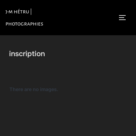
Aller
j-m hétru |
au
Permu
contenu
photographies
inscription
There are no images.