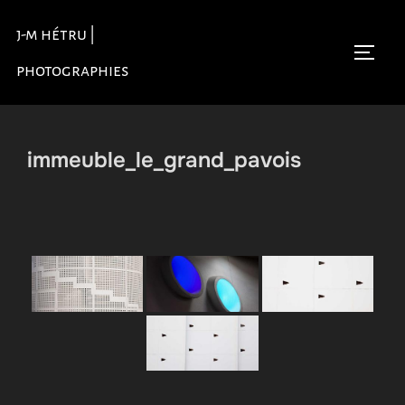
Aller
j-m hétru |
au
Permu
contenu
photographies
immeuble_le_grand_pavois