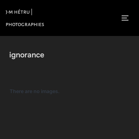
Aller
j-m hétru |
au
Permu
contenu
photographies
ignorance
There are no images.