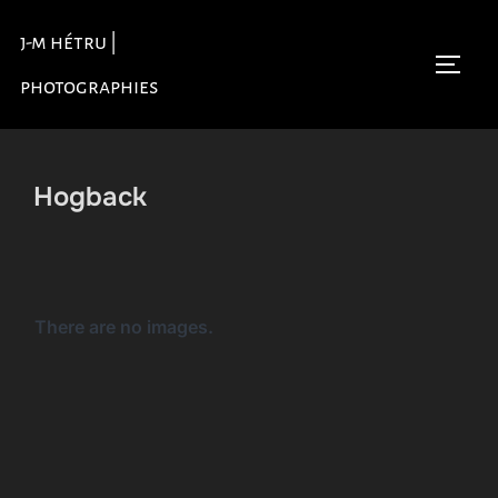
Aller
j-m hétru |
au
Permu
contenu
photographies
Hogback
There are no images.