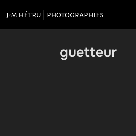
Aller
au
j-m hétru | photographies
contenu
guetteur