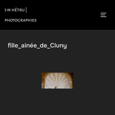
Aller
j-m hétru |
au
Permu
contenu
photographies
fille_ainée_de_Cluny