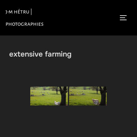
Aller
j-m hétru |
au
Permu
contenu
photographies
extensive farming