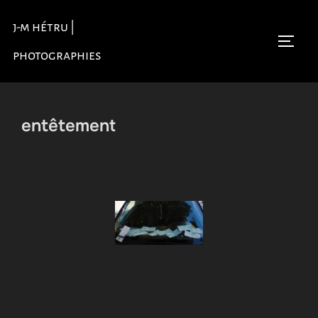
Aller
j-m hétru |
au
Permu
contenu
photographies
entêtement