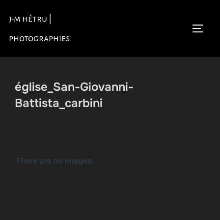
Aller
j-m hétru |
au
Permu
contenu
photographies
église_San-Giovanni-
Battista_carbini
There are no images.