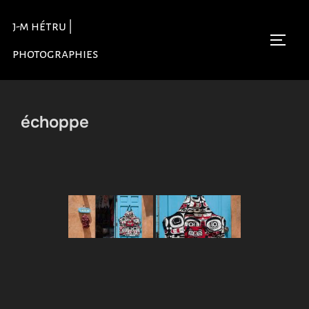
Aller
j-m hétru |
au
Permu
contenu
photographies
échoppe