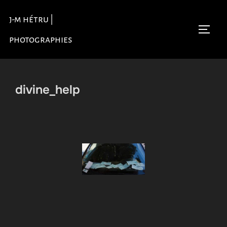
Aller
j-m hétru |
au
Permu
contenu
photographies
divine_help