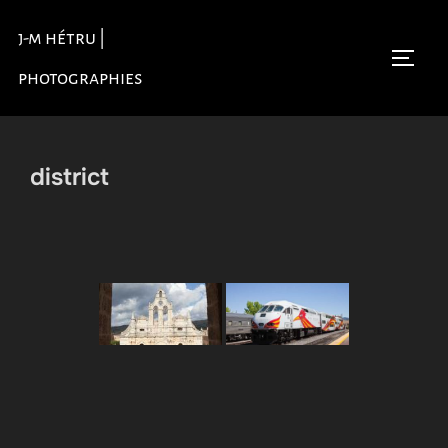
Aller
j-m hétru |
au
Permu
contenu
photographies
district