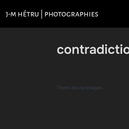
Aller
au
j-m hétru | photographies
contenu
contradicti
There are no images.