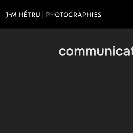
Aller
au
j-m hétru | photographies
contenu
communicat