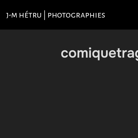
Aller
au
j-m hétru | photographies
contenu
comiquetra