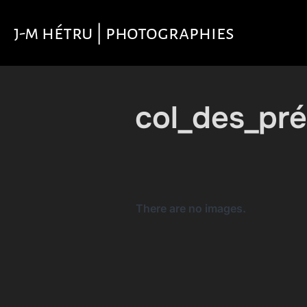
Aller
au
j-m hétru | photographies
contenu
col_des_pr
There are no images.