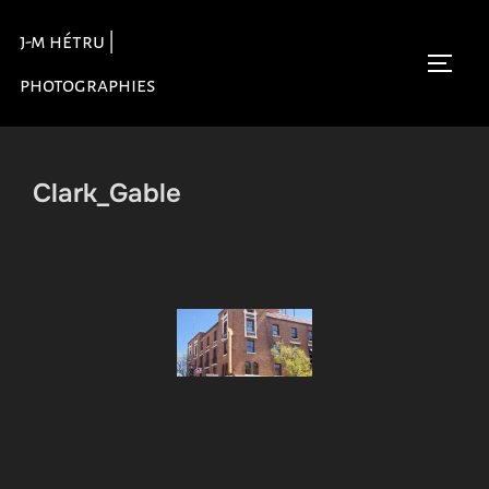
Aller
j-m hétru |
au
Permu
contenu
photographies
Clark_Gable