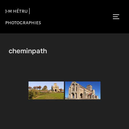
Aller
j-m hétru |
au
Permu
contenu
photographies
cheminpath